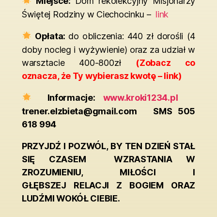
Miejsce:
Dom rekolekcyjny Misjonarzy
Świętej Rodziny w Ciechocinku –
link
Opłata:
do obliczenia: 440 zł dorośli (4
doby nocleg i wyżywienie) oraz za udział w
warsztacie 400-800zł
(Zobacz co
oznacza, że Ty wybierasz kwotę – link)
Informacje:
www.kroki1234.pl
trener.elzbieta@gmail.com
SMS 505
618 994
PRZYJDŹ I POZWÓL, BY TEN DZIEŃ STAŁ
SIĘ CZASEM WZRASTANIA W
ZROZUMIENIU, MIŁOŚCI I
GŁĘBSZEJ RELACJI Z BOGIEM ORAZ
LUDŹMI WOKÓŁ CIEBIE.