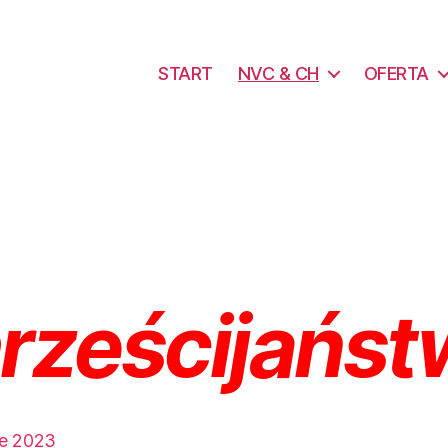
START
NVC & CH
OFERTA
hrześcijańs
ce 2023