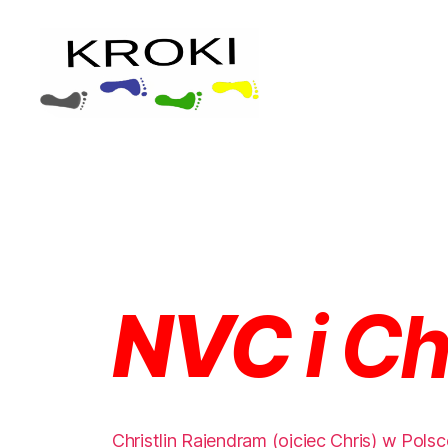
NVC
i C
Christlin Rajendram (ojciec Chris) w Pols